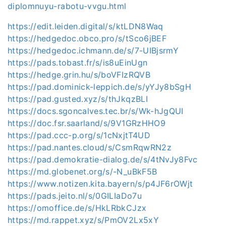
diplomnuyu-rabotu-vvgu.html
https://edit.leiden.digital/s/ktLDN8Waq
https://hedgedoc.obco.pro/s/tSco6jBEF
https://hedgedoc.ichmann.de/s/7-UIBjsrmY
https://pads.tobast.fr/s/is8uEinUgn
https://hedge.grin.hu/s/boVFIzRQVB
https://pad.dominick-leppich.de/s/yYJy8bSgH
https://pad.gusted.xyz/s/thJkqzBLI
https://docs.sgoncalves.tec.br/s/Wk-hJgQUI
https://doc.fsr.saarland/s/9V1GRzHHO9
https://pad.ccc-p.org/s/1cNxjtT4UD
https://pad.nantes.cloud/s/CsmRqwRN2z
https://pad.demokratie-dialog.de/s/4tNvJy8Fvc
https://md.globenet.org/s/-N_uBkF5B
https://www.notizen.kita.bayern/s/p4JF6rOWjt
https://pads.jeito.nl/s/0GILIaDo7u
https://omoffice.de/s/HkLRbkCJzx
https://md.rappet.xyz/s/PmOV2Lx5xY