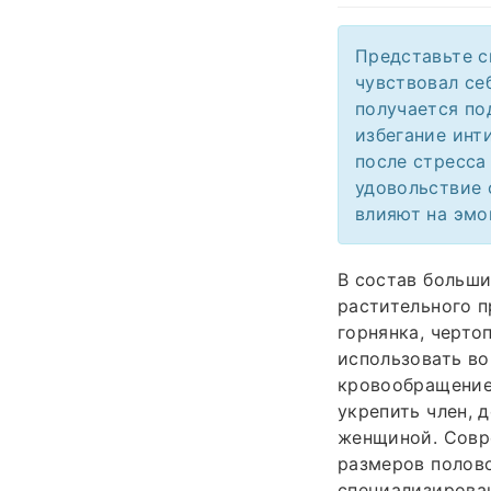
Представьте с
чувствовал себ
получается по
избегание инт
после стресса
удовольствие 
влияют на эмо
В состав больши
растительного п
горнянка, черто
использовать во
кровообращение.
укрепить член, 
женщиной. Совр
размеров полово
специализирова