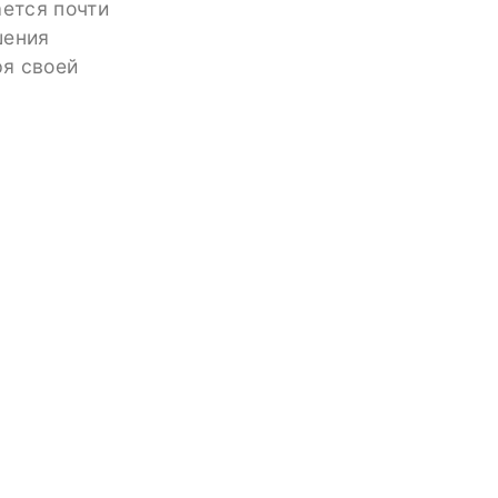
ается почти
шения
ря своей