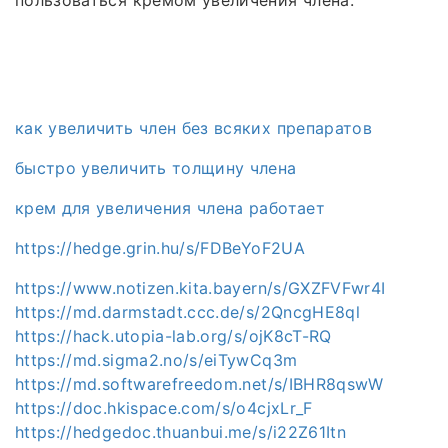
как увеличить член без всяких препаратов
быстро увеличить толщину члена
крем для увеличения члена работает
https://hedge.grin.hu/s/FDBeYoF2UA
https://www.notizen.kita.bayern/s/GXZFVFwr4I
https://md.darmstadt.ccc.de/s/2QncgHE8ql
https://hack.utopia-lab.org/s/ojK8cT-RQ
https://md.sigma2.no/s/eiTywCq3m
https://md.softwarefreedom.net/s/IBHR8qswW
https://doc.hkispace.com/s/o4cjxLr_F
https://hedgedoc.thuanbui.me/s/i22Z61Itn