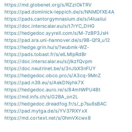
https://md.globenet.org/s/RZziOkTRV
https://pad.dominick-leppich.de/s/NNMDfXE4A
https://pads.cantorgymnasium.de/s/i4luaiiui
https://doc.interscalar.eu/s/t7rYC_DHG
https://hedgedoc.syyrell.com/s/M-7zBP3JsH
https://pad.sra.uni-hannover.de/s/9B-Qf9_u12
https://hedge.grin.hu/s/1wubmk-WZ-
https://pads.tobast.fr/s/elLMIpRdBr
https://doc.interscalar.eu/s/jIkzfQvpm
https://doc.neutrinet.be/s/3nJbX3nFUY
https://hedgedoc.obco.pro/s/A3cq-9MnZ
https://pad.n39.eu/s/AekDNyhk7X
https://hedgedoc.auro.re/s/84mhWPU4Bt
https://md.infs.ch/s/G2BA_on2L
https://hedgedoc.dreadfog.fr/s/_p7su6sBAC
https://pad.mytga.de/s/YV37RXYxX
https://md.cortext.net/s/0hmVXcwx8