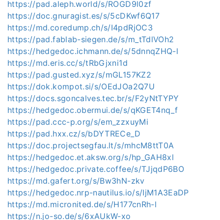
https://pad.aleph.world/s/ROGD9l0zf
https://doc.gnuragist.es/s/5cDKwf6Q17
https://md.coredump.ch/s/I4pdRjOC3
https://pad.fablab-siegen.de/s/m_tTdlVOh2
https://hedgedoc.ichmann.de/s/5dnnqZHQ-l
https://md.eris.cc/s/tRbGjxni1d
https://pad.gusted.xyz/s/mGL157KZ2
https://dok.kompot.si/s/OEdJOa2Q7U
https://docs.sgoncalves.tec.br/s/F2yNtTYPY
https://hedgedoc.obermui.de/s/qKGET4nq_f
https://pad.ccc-p.org/s/em_zzxuyMi
https://pad.hxx.cz/s/bDYTRECe_D
https://doc.projectsegfau.lt/s/mhcM8ttT0A
https://hedgedoc.et.aksw.org/s/hp_GAH8xl
https://hedgedoc.private.coffee/s/TJjqdP6BO
https://md.gafert.org/s/Bw3hN-zkv
https://hedgedoc.nrp-nautilus.io/s/IjM1A3EaDP
https://md.micronited.de/s/H177cnRh-l
https://n.jo-so.de/s/6xAUkW-xo