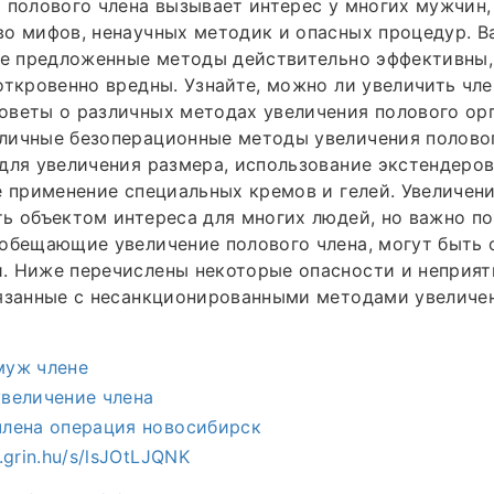
 полового члена вызывает интерес у многих мужчин, 
о мифов, ненаучных методик и опасных процедур. В
се предложенные методы действительно эффективны,
откровенно вредны. Узнайте, можно ли увеличить чле
веты о различных методах увеличения полового орг
личные безоперационные методы увеличения половог
для увеличения размера, использование экстендеро
е применение специальных кремов и гелей. Увеличен
ь объектом интереса для многих людей, но важно по
 обещающие увеличение полового члена, могут быть
. Ниже перечислены некоторые опасности и неприя
вязанные с несанкционированными методами увеличе
муж члене
увеличение члена
члена операция новосибирск
.grin.hu/s/lsJOtLJQNK