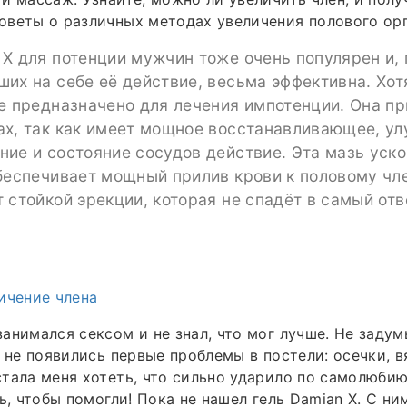
веты о различных методах увеличения полового орг
X для потенции мужчин тоже очень популярен и,
их на себе её действие, весьма эффективна. Хот
е предназначено для лечения импотенции. Она п
ах, так как имеет мощное восстанавливающее, 
ие и состояние сосудов действие. Эта мазь уск
беспечивает мощный прилив крови к половому чле
 стойкой эрекции, которая не спадёт в самый от
ичение члена
анимался сексом и не знал, что мог лучше. Не задум
я не появились первые проблемы в постели: осечки, 
тала меня хотеть, что сильно ударило по самолюбию.
ть, чтобы помогли! Пока не нашел гель Damian X. С н