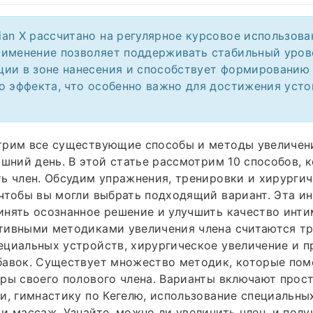
an X рассчитано на регулярное курсовое использова
именение позволяет поддерживать стабильный уров
ии в зоне нанесения и способствует формированию
о эффекта, что особенно важно для достижения уст
трим все существующие способы и методы увеличен
яшний день. В этой статье рассмотрим 10 способов, 
ь член. Обсудим упражнения, тренировки и хирурги
чтобы вы могли выбрать подходящий вариант. Эта и
нять осознанное решение и улучшить качество инти
тивными методиками увеличения члена считаются тр
ециальных устройств, хирургическое увеличение и 
бавок. Существует множество методик, которые по
ры своего полового члена. Варианты включают прос
и, гимнастику по Кегелю, использование специальны
и массаж. Узнайте, можно ли увеличить член, и полу