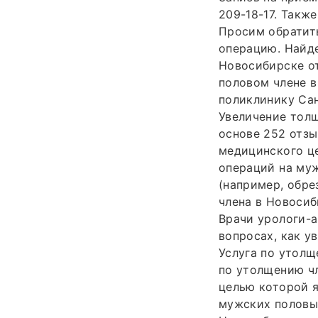
209-18-17. Такж
Просим обратить
операцию. Найде
Новосибирске от
половом члене в
поликлинику Сан
Увеличение толщ
основе 252 отзы
медицинского ц
операций на муж
(например, обре
члена в Новосиб
Врачи урологи-
вопросах, как у
Услуга по утолщ
по утолщению чл
целью которой я
мужских половы