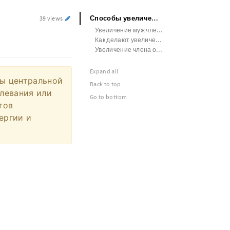
Способы увеличения члена
39 views
Увеличение муж члене
Как делают увеличение члена
Увеличение члена операция новосибирск
Expand all
ы центральной
Back to top
левания или
Go to bottom
тов
ергии и