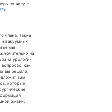
ерь по часу с
u6Zg
о члена, такие
в и вакуумных
атье мы
сключительно на
Врачи урологи-
 вопросах, как
ли вы решили,
редложит вам
бов, которые
ирургические
нформация
мной жизни.