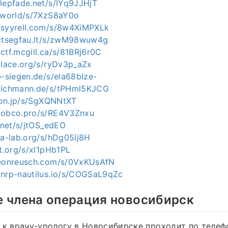
alepfade.net/s/lYq9JJHjT
h.world/s/7XzS8aY0o
.syyrell.com/s/8w4XiMPXLk
ectsegfau.lt/s/zwM98wuw4g
ctf.mcgill.ca/s/81BRj6r0C
place.org/s/ryDv3p_aZx
b-siegen.de/s/ela68bIze-
c.ichmann.de/s/tPHml5KJCG
tion.jp/s/SgXQNNtXT
c.obco.pro/s/RE4V3Znxu
f.net/s/jtOS_edEO
ia-lab.org/s/hDg05lj8H
ot.org/s/xl1pHb1PL
meonreusch.com/s/0VxKUsAfN
.nrp-nautilus.io/s/COGSaL9qZc
е члена операция новосибирск
 к врачу-урологу в Новосибирске проходит по телеф