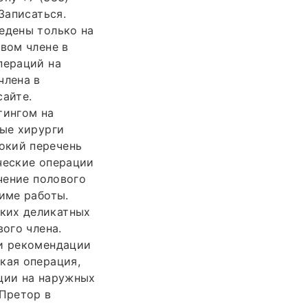
Записаться.
едены только на
овом члене в
пераций на
члена в
сайте.
тингом на
ные хирурги
окий перечень
ческие операции
ичение полового
жиме работы.
ких деликатных
вого члена.
 и рекомендации
кая операция,
ации на наружных
Претор в