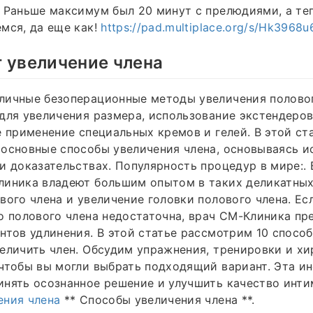
 Раньше максимум был 20 минут с прелюдиями, а теп
мся, да еще как!
https://pad.multiplace.org/s/Hk3968
 увеличение члена
личные безоперационные методы увеличения половог
для увеличения размера, использование экстендеро
е применение специальных кремов и гелей. В этой ст
основные способы увеличения члена, основываясь и
и доказательствах. Популярность процедур в мире:. 
линика владеют большим опытом в таких деликатных
вого члена и увеличение головки полового члена. Ес
о полового члена недостаточна, врач СМ-Клиника п
нтов удлинения. В этой статье рассмотрим 10 спосо
еличить член. Обсудим упражнения, тренировки и х
чтобы вы могли выбрать подходящий вариант. Эта и
нять осознанное решение и улучшить качество инти
ения члена
** Способы увеличения члена **.