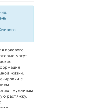
ние.
ень
ойчивого
ия полового
которые могут
ческие
нформация
мной жизни.
енировки с
прием
могают мужчинам
тую растяжку,
х
чите