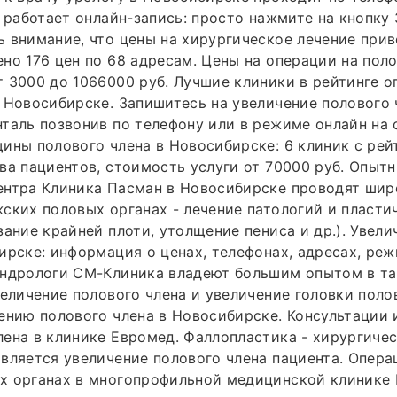
е работает онлайн-запись: просто нажмите на кнопку 
 внимание, что цены на хирургическое лечение прив
но 176 цен по 68 адресам. Цены на операции на пол
 3000 до 1066000 руб. Лучшие клиники в рейтинге о
 Новосибирске. Запишитесь на увеличение полового 
таль позвонив по телефону или в режиме онлайн на 
ины полового члена в Новосибирске: 6 клиник с рей
ва пациентов, стоимость услуги от 70000 руб. Опыт
ентра Клиника Пасман в Новосибирске проводят шир
ских половых органах - лечение патологий и пласти
зание крайней плоти, утолщение пениса и др.). Увел
ирске: информация о ценах, телефонах, адресах, ре
андрологи СМ-Клиника владеют большим опытом в та
величение полового члена и увеличение головки поло
ению полового члена в Новосибирске. Консультации
ена в клинике Евромед. Фаллопластика - хирургичес
вляется увеличение полового члена пациента. Опер
х органах в многопрофильной медицинской клинике 