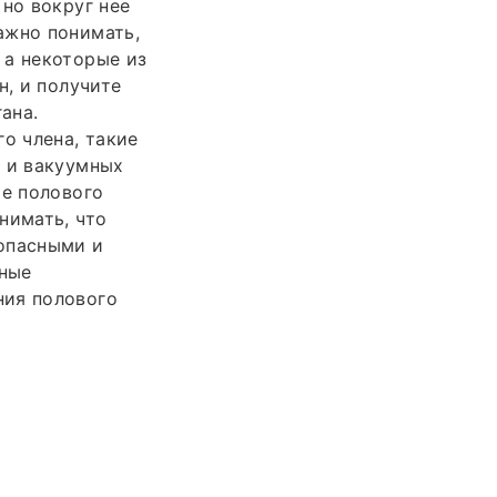
но вокруг нее
ажно понимать,
 а некоторые из
н, и получите
ана.
о члена, такие
в и вакуумных
ие полового
нимать, что
 опасными и
тные
ния полового