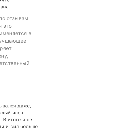
ана.
 по отзывам
я это
рименяется в
улучшающее
оряет
ну,
ветственный
ывался даже,
вялый член…
 В итоге я не
ими и сил больше