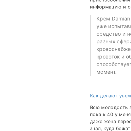
информацию и со
Крем Damian 
уже испытавш
средство и н
разных сфер
кровоснабжен
кровоток и о
способствует
момент.
Как делают увел
Всю молодость з
пока к 40 у мен
даже жена перес
знал, куда бежа