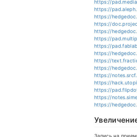
https://pad.medi
https://pad.alep
https://hedgedoc
https://doc.proj
https://hedgedoc.
https://pad.multi
https://pad.fabla
https://hedgedo
https://text.frac
https://hedgedo
https://notes.src
https://hack.utop
https://pad.flipd
https://notes.si
https://hedgedoc
Увеличени
Запись на прием