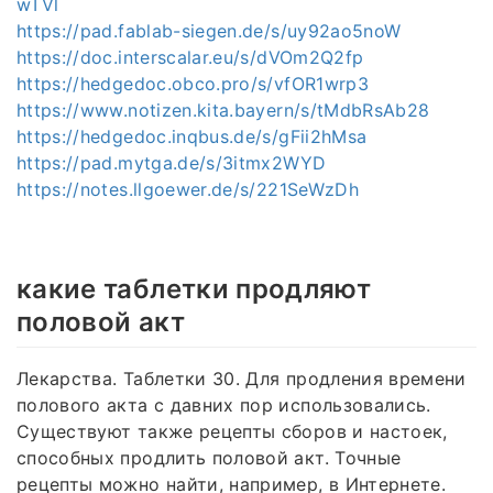
wTVl
https://pad.fablab-siegen.de/s/uy92ao5noW
https://doc.interscalar.eu/s/dVOm2Q2fp
https://hedgedoc.obco.pro/s/vfOR1wrp3
https://www.notizen.kita.bayern/s/tMdbRsAb28
https://hedgedoc.inqbus.de/s/gFii2hMsa
https://pad.mytga.de/s/3itmx2WYD
https://notes.llgoewer.de/s/221SeWzDh
какие таблетки продляют
половой акт
Лекарства. Таблетки 30. Для продления времени
полового акта с давних пор использовались.
Существуют также рецепты сборов и настоек,
способных продлить половой акт. Точные
рецепты можно найти, например, в Интернете.