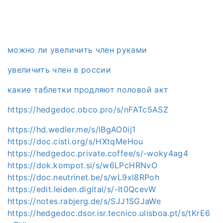
можно ли увеличить член руками
увеличить член в россии
какие таблетки продляют половой акт
https://hedgedoc.obco.pro/s/nFATc5ASZ
https://hd.wedler.me/s/lBgAO0ij1
https://doc.cisti.org/s/HXtqMeHou
https://hedgedoc.private.coffee/s/-woky4ag4
https://dok.kompot.si/s/w6LPcHRNvO
https://doc.neutrinet.be/s/wL9xl8RPoh
https://edit.leiden.digital/s/-It0QcevW
https://notes.rabjerg.de/s/SJJ1SGJaWe
https://hedgedoc.dsor.isr.tecnico.ulisboa.pt/s/tKrE6