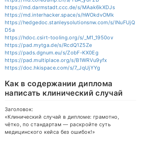
https://md.darmstadt.ccc.de/s/MAak6kXDJs
https://md.interhacker.space/s/hWOkdvOMk
https://hedgedoc.stanleysolutionsnw.com/s/lNuFUjQ
D5a
https://hdoc.csirt-tooling.org/s/_M1_1950ov
https://pad.mytga.de/s/RcdQ1Z5Ze
https://pads.dgnum.eu/s/ZobF-KX0Eg
https://pad.multiplace.org/s/B1WRVu9yfx
https://doc.hkispace.com/s/7_JqUjYYg
Как в содержании диплома
написать клинический случай
Заголовок:
«Клинический случай в дипломе: грамотно,
чётко, по стандартам — раскройте суть
медицинского кейса без ошибок!»