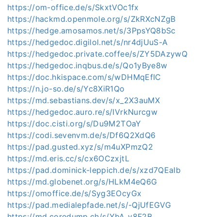
https://om-office.de/s/SkxtVOc1fx
https://hackmd.openmole.org/s/ZkRXcNZgB
https://hedge.amosamos.net/s/3PpsYQ8bSc
https://hedgedoc.digilol.net/s/nr4djUuS-A
https://hedgedoc.private.coffee/s/ZY5DAzywQ
https://hedgedoc.inqbus.de/s/Qo1yBye8w
https://doc.hkispace.com/s/wDHMqEfIC
https://n.jo-so.de/s/Yc8XiR1Qo
https://md.sebastians.dev/s/x_2X3auMX
https://hedgedoc.auro.re/s/IVrkNurcgw
https://doc.cisti.org/s/Du9M2TOaY
https://codi.sevenvm.de/s/Df6Q2XdQ6
https://pad.gusted.xyz/s/m4uXPmzQ2
https://md.eris.cc/s/cx6OCzxjtL
https://pad.dominick-leppich.de/s/xzd7QEaIb
https://md.globenet.org/s/HLkM4eQ6G
https://omoffice.de/s/Syg3EOcyGx
https://pad.medialepfade.net/s/-QjUfEGVG
https://md.coredump.ch/s/YbA_y8F2B