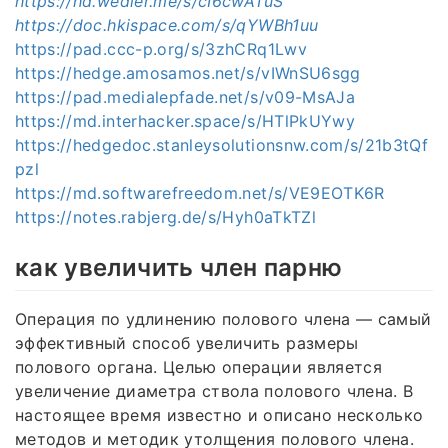
https://hd.wedler.me/s/cI6cwATuS
https://doc.hkispace.com/s/qYWBh1uu
https://pad.ccc-p.org/s/3zhCRq1Lwv
https://hedge.amosamos.net/s/vIWnSU6sgg
https://pad.medialepfade.net/s/v09-MsAJa
https://md.interhacker.space/s/HTlPkUYwy
https://hedgedoc.stanleysolutionsnw.com/s/21b3tQf
pzl
https://md.softwarefreedom.net/s/VE9EOTK6R
https://notes.rabjerg.de/s/Hyh0aTkTZl
как увеличить член парню
Операция по удлинению полового члена — самый
эффективный способ увеличить размеры
полового органа. Целью операции является
увеличение диаметра ствола полового члена. В
настоящее время известно и описано несколько
методов и методик утолщения полового члена.