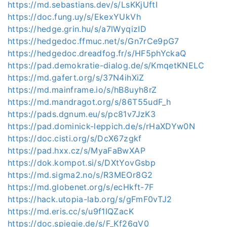
https://md.sebastians.dev/s/LsKKjUftI
https://doc.fung.uy/s/EkexYUkVh
https://hedge.grin.hu/s/a7lWyqizID
https://hedgedoc.ffmuc.net/s/Gn7rCe9pG7
https://hedgedoc.dreadfog.fr/s/HF5phYckaQ
https://pad.demokratie-dialog.de/s/KmqetKNELC
https://md.gafert.org/s/37N4ihXiZ
https://md.mainframe.io/s/hB8uyh8rZ
https://md.mandragot.org/s/86T55udF_h
https://pads.dgnum.eu/s/pc81v7JzK3
https://pad.dominick-leppich.de/s/rHaXDYw0N
https://doc.cisti.org/s/DcX67zgkf
https://pad.hxx.cz/s/MyaFaBwXAP
https://dok.kompot.si/s/DXtYovGsbp
https://md.sigma2.no/s/R3MEOr8G2
https://md.globenet.org/s/ecHkft-7F
https://hack.utopia-lab.org/s/gFmF0vTJ2
https://md.eris.cc/s/u9f1IQZacK
https://doc.spiegie.de/s/F_Kf26qV0