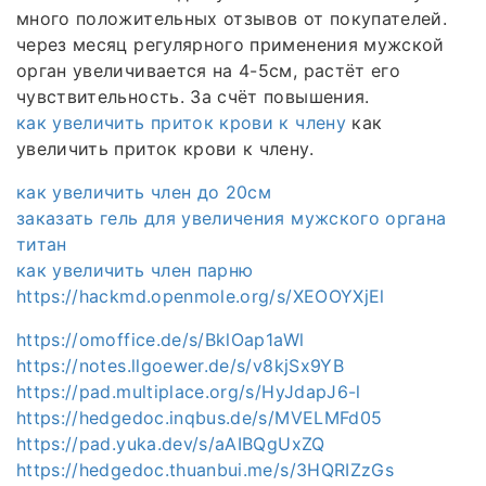
много положительных отзывов от покупателей.
через месяц регулярного применения мужской
орган увеличивается на 4-5см, растёт его
чувствительность. За счёт повышения.
как увеличить приток крови к члену
как
увеличить приток крови к члену.
как увеличить член до 20см
заказать гель для увеличения мужского органа
титан
как увеличить член парню
https://hackmd.openmole.org/s/XEOOYXjEl
https://omoffice.de/s/BklOap1aWl
https://notes.llgoewer.de/s/v8kjSx9YB
https://pad.multiplace.org/s/HyJdapJ6-l
https://hedgedoc.inqbus.de/s/MVELMFd05
https://pad.yuka.dev/s/aAIBQgUxZQ
https://hedgedoc.thuanbui.me/s/3HQRIZzGs