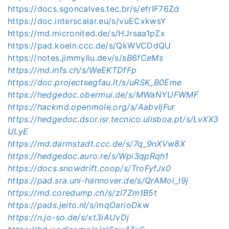
https://docs.sgoncalves.tec.br/s/efrIF76Zd
https://doc.interscalar.eu/s/vuECxkwsY
https://md.micronited.de/s/HJrsaa1pZx
https://pad.koeln.ccc.de/s/QkWVCDdQU
https://notes.jimmyliu.dev/s/
sB6fCeMs
https://md.infs.ch/s/WeEKTDfFp
https://doc.projectsegfau.lt/s/uRSK_B0Eme
https://hedgedoc.obermui.de/s/MWaNYUFWMF
https://hackmd.openmole.org/s/AabvIjFur
https://hedgedoc.dsor.isr.tecnico.ulisboa.pt/s/LvXX3
ULyE
https://md.darmstadt.ccc.de/s/7q_9nXVw8X
https://hedgedoc.auro.re/s/Wpi3qpRqh1
https://docs.snowdrift.coop/s/TroFyfJx0
https://pad.sra.uni-hannover.de/s/QrAMoi_l9j
https://md.coredump.ch/s/zI7Zm1B5t
https://pads.jeito.nl/s/mqOarioDkw
https://n.jo-so.de/s/xt3iAUvDj