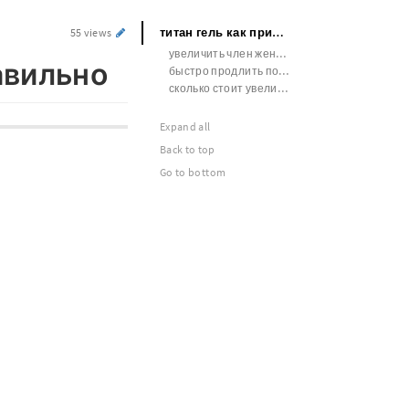
титан гель как применять видео правильно
55 views
увеличить член женщины
авильно
быстро продлить половой акт
сколько стоит увеличить член в екатеринбурге
Expand all
Back to top
Go to bottom