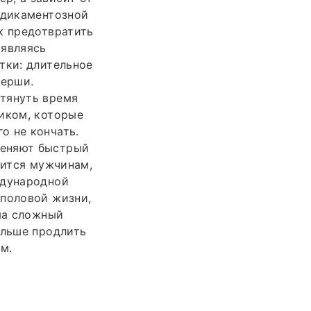
едикаментозной
к предотвратить
 являясь
тки: длительное
нерши.
стянуть время
тиком, которые
о не кончать.
меняют быстрый
вится мужчинам,
ждународной
 половой жизни,
ьма сложный
ольше продлить
м.