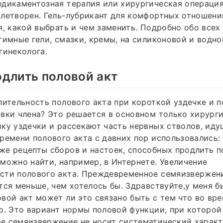
дикаментозная терапия или хирургическая операция
летворен. Гель-лубрикант для комфортных отношений
я, какой выбрать и чем заменить. Подробно обо всех
тимные гели, смазки, кремы, на силиконовой и водно
гинеколога.
длить половой акт
лительность полового акта при короткой уздечке и 
вки члена? Это решается в основном только хирург
ку уздечки и рассекают часть нервных стволов, иду
ремени полового акта с давних пор использовались: 
е рецепты сборов и настоек, способных продлить п
можно найти, например, в Интернете. Увеличение
сти полового акта. Преждевременное семяизвержени
тся меньше, чем хотелось бы. Здравствуйте,у меня 
вой акт может ли это связано быть с тем что во вр
о. Это вариант нормы половой функции, при которой
 семяизвержение не носит систематический характе