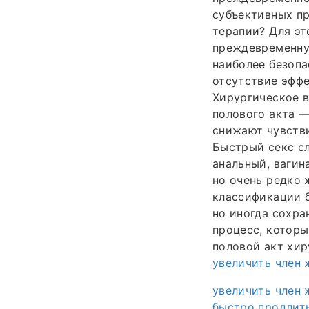
субъективных пр
терапии? Для эт
преждевременную
наиболее безопа
отсутствие эффе
Хирургическое 
полового акта —
снижают чувстви
Быстрый секс с
анальный, вагин
но очень редко 
классификации б
но иногда сохра
процесс, которы
половой акт хи
увеличить член
увеличить член
быстро продлит