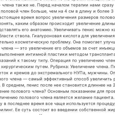
 члена также не. Перед началом терапии нами сразу
 половой член больше, чем на 4 см в длину и более 3
астоящее время вопрос увеличения размеров половог
понять, каким образом происходит увеличение длины
ставлять его анатомию. Увеличивать пенис можно к
области ствола. Гиалуроновая кислота для увеличения
тельно косметическую проблему. Она помогает улуч
 члена — это увеличение его объемов за счет инъек
 выполнения интимной пластики методом трансплант
азаний к такому типу. Операция по увеличению член
 хирургическим путем. Рубрика: Увеличение члена. 
еток и кремов до экстремального НУПа, мужчины. О
вого члена — самый эффективный способ увеличить 
. В среднем, пенис после нее становится длиннее на 
ение полового члена? Основным показанием для про
личению полового члена является желание пациента.
у в последнее время все чаще используется процеду
илинг. Ее суть состоит во введении собственной жи