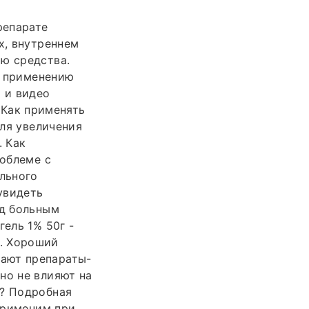
репарате
х, внутреннем
ию средства.
 применению
а и видео
. Как применять
для увеличения
. Как
роблеме с
ального
 увидеть
ад больным
гель 1% 50г -
. Хороший
ают препараты-
но не влияют на
н? Подробная
 Применим при