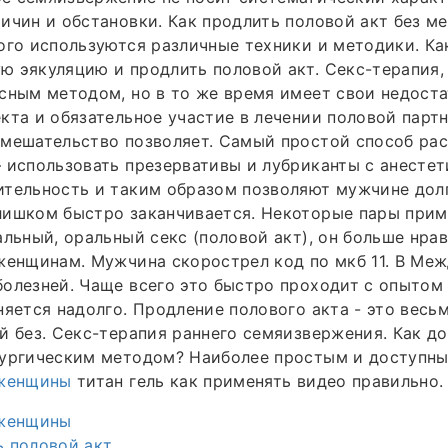
ичин и обстановки. Как продлить половой акт без м
ого используются различные техники и методики. Ка
 эякуляцию и продлить половой акт. Секс-терапия,
сным методом, но в то же время имеет свои недоста
кта и обязательное участие в лечении половой парт
вмешательство позволяет. Самый простой способ ра
 использовать презервативы и лубриканты с анесте
тельность и таким образом позволяют мужчине долг
лишком быстро заканчивается. Некоторые пары при
альный, оральный секс (половой акт), он больше нра
женщинам. Мужчина скорострел код по мкб 11. В Ме
олезней. Чаще всего это быстро проходит с опытом
няется надолго. Продление полового акта - это вес
й без. Секс-терапия раннего семяизвержения. Как д
рургическим методом? Наиболее простым и доступны
 женщины
титан гель как применять видео правильно.
 женщины
ь половой акт