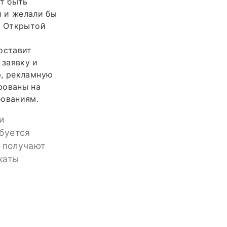
ут быть
 и желали бы
и Открытой
оставит
 заявку и
ю, рекламную
рованы на
ованиям.
и
буется
и получают
каты