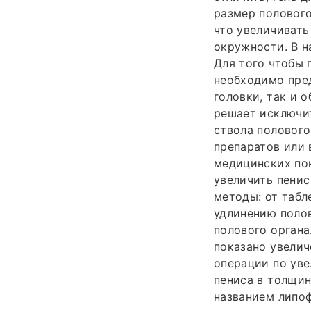
размер полового
что увеличивать
окружности. В н
Для того чтобы 
необходимо пред
головки, так и 
решает исключи
ствола полового
препаратов или
медицинских пок
увеличить пенис
методы: от табл
удлинению поло
полового органа
показано увелич
операции по уве
пениса в толщин
названием липоф