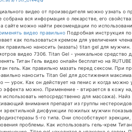
иального видео от производителя можно узнать о п
е собрана вся информация о лекарстве, его свойства
на сайте можно найти рекомендации по использован
применять видео правильно
Подробная инструкция по
ывает как пользоваться кремом для увеличения член
ак правильно наносить (мазать) titan gel для мужчин
мотров видео 7306. Titan Gel - уникальное средство 
менять Титан Гель видео онлайн бесплатно на RUTUBE
тан гель. Как правильно мазать перед сексом. При п
равильно наносить Titan Gel для достижения максим
ео — урок. Как он действует на пенис и когда можно
го эффекта можно. Применение - втирается в кожу н
я использовать непосредственно для массажа). Найз 
живающий внимания препарат из группы нестероидов
ии эректильной дисфункции пожилых мужчин показыв
одиэстеразы 5-го типа. Они способствуют эрекции, 
овения проблемы. Как использовать гель-крем Тита
рименению. Titan gel находится в упаковке с гелем.