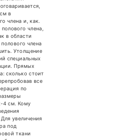
 оговаривается,
 см в
о члена и, как.
 полового члена,
ак в области
 полового члена
шить. Утолщение
ций специальных
ации. Прямых
а: сколько стоит
Перепробовав все
перация по
размеры
2-4 см. Кому
ведения
 Для увеличения
ра под
ровой ткани