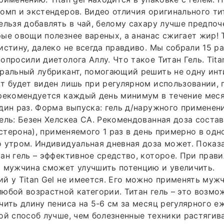
омп и экстендеров. Видео отличия оригинального тит
ельзя добавлять в чай, белому сахару лучше предпоч
ые овощи полезнее вареных, а ананас сжигает жир! Т
истину, далеко не всегда правдиво. Мы собрали 15 
просили диетолога Аллу. Что такое Титан Гель. Titan
уральный лубрикант, помогающий решить не одну ин
т будет виден лишь при регулярном использовании, 
рекомендуется каждый день минимум в течение меся
дин раз. Форма выпуска: гель д/наружного применени
ель: Безен Хелскеа СА. Рекомендованная доза составл
остерона), применяемого 1 раз в день примерно в одн
 утром. Индивидуальная дневная доза может. Показ
ан гель – эффективное средство, которое. При прав
я мужчина сможет улучшить потенцию и увеличить.
й у Titan Gel не имеется. Его можно применять муж
юбой возрастной категории. Титан гель – это возмо
чить длину пениса на 5-6 см за месяц регулярного е
ой способ лучше, чем болезненные техники растягив