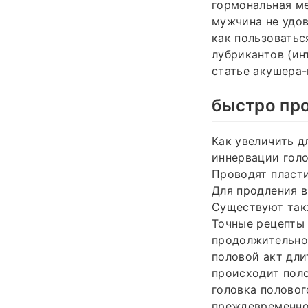
гормональная ме
мужчина не удов
как пользоватьс
лубрикантов (ин
статье акушера-
быстро про
Как увеличить д
иннервации голо
Проводят пласти
Для продления в
Существуют такж
Точные рецепты 
продолжительно
половой акт дли
происходит поло
головка половог
преждевременное