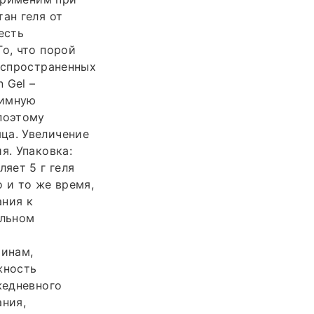
ан геля от
есть
о, что порой
распространенных
 Gel –
тимную
поэтому
ца. Увеличение
я. Упаковка:
яет 5 г геля
о и то же время,
ания к
ильном
чинам,
жность
жедневного
ания,