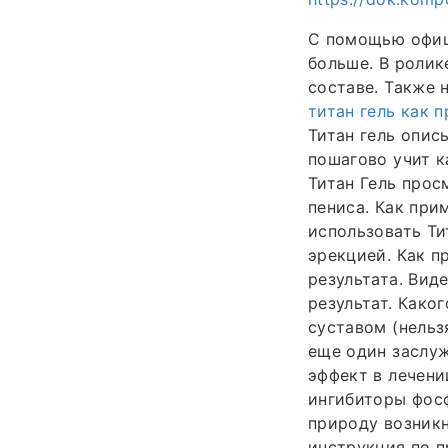
С помощью офиц
больше. В ролик
составе. Также 
титан гель как 
Титан гель опис
пошагово учит к
Титан Гель прос
пениса. Как при
использовать Ти
эрекцией. Как п
результата. Вид
результат. Како
суставом (нельз
еще один заслу
эффект в лечен
ингибиторы фосф
природу возникн
инструкция по п