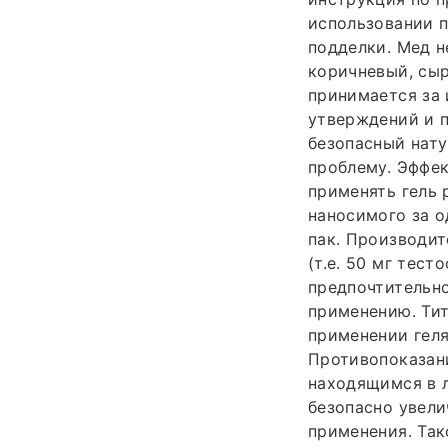
использовании п
подделки. Мед н
коричневый, сыр
принимается за 
утверждений и по
безопасный нат
проблему. Эффек
применять гель 
наносимого за о
пак. Производит
(т.е. 50 мг тест
предпочтительно
применению. Тит
применении гел
Противопоказани
находящимся в л
безопасно увели
применения. Так