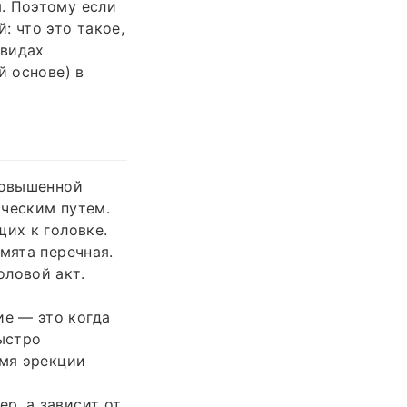
. Поэтому если
: что это такое,
 видах
й основе) в
повышенной
ическим путем.
щих к головке.
мята перечная.
оловой акт.
е — это когда
быстро
емя эрекции
р, а зависит от