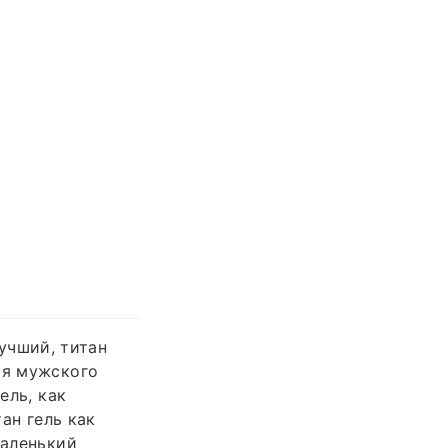
лучший, титан
ия мужского
ель, как
тан гель как
маленький