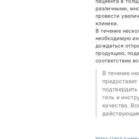
пациента в толщ
различными, мн
провести увелич
клиники.
В течение неско
необходимую ин
дождаться отпра
продукцию, пода
соответствие в
В течение не
предоставит
подтвердить 
гель и инст
качества. В
действующим
https://dok.komp