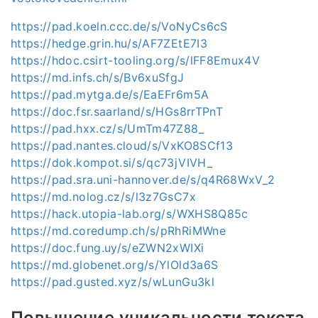
https://pad.koeln.ccc.de/s/VoNyCs6cS
https://hedge.grin.hu/s/AF7ZEtE7I3
https://hdoc.csirt-tooling.org/s/lFF8Emux4V
https://md.infs.ch/s/Bv6xuSfgJ
https://pad.mytga.de/s/EaEFr6m5A
https://doc.fsr.saarland/s/HGs8rrTPnT
https://pad.hxx.cz/s/UmTm47Z88_
https://pad.nantes.cloud/s/VxKO8SCf13
https://dok.kompot.si/s/qc73jVIVH_
https://pad.sra.uni-hannover.de/s/q4R68WxV_2
https://md.nolog.cz/s/l3z7GsC7x
https://hack.utopia-lab.org/s/WXHS8Q85c
https://md.coredump.ch/s/pRhRiMWne
https://doc.fung.uy/s/eZWN2xWIXi
https://md.globenet.org/s/YlOld3a6S
https://pad.gusted.xyz/s/wLunGu3kl
Повышение уникальности текста